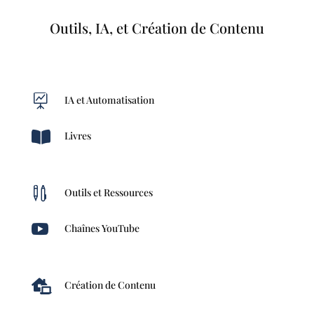
Outils, IA, et Création de Contenu

IA et Automatisation

Livres

Outils et Ressources

Chaînes YouTube

Création de Contenu