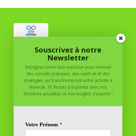
Souscrivez à notre
Réussite à Domicile
Newsletter
Rejoignez notre liste exclusive pour recevoir
Réussite à Domicile est votre partenaire de confiance
des conseils pratiques, des outils IA et des
pour atteindre vos objectifs depuis le confort de votre
stratégies qui transformeront votre activité à
maison. Nous offrons des solutions personnalisées pour
domicile. 🚀 Restez à la pointe avec nos
vous aider à réussir.
dernières actualités et nos insights d'experts !
SOMMAIRE DU SITE
Adresse