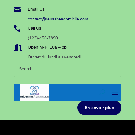

Email Us
contact@reussiteadomicile.com

Call Us
(123)-456-7890

Open M-F: 10a – 8p
Ouvert du lundi au vendredi
En savoir plus