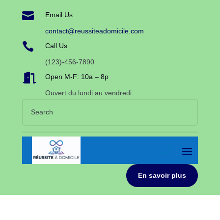

Email Us
contact@reussiteadomicile.com

Call Us
(123)-456-7890

Open M-F: 10a – 8p
Ouvert du lundi au vendredi
En savoir plus