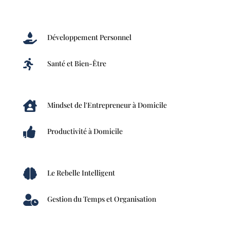

Développement Personnel

Santé et Bien-Être

Mindset de l'Entrepreneur à Domicile

Productivité à Domicile

Le Rebelle Intelligent

Gestion du Temps et Organisation