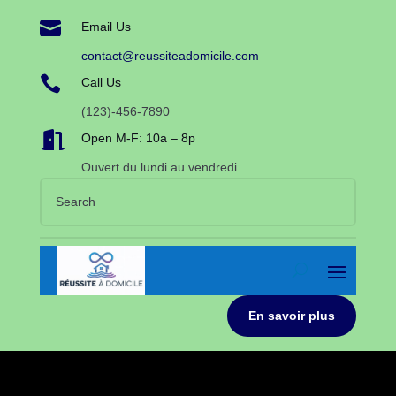

Email Us
contact@reussiteadomicile.com

Call Us
(123)-456-7890

Open M-F: 10a – 8p
Ouvert du lundi au vendredi
En savoir plus