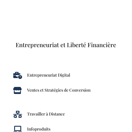
Entrepreneuriat et Liberté Financière

Entrepreneuriat Digital

Ventes et Stratégies de Conversion

Travailler à Distance

Infoproduits