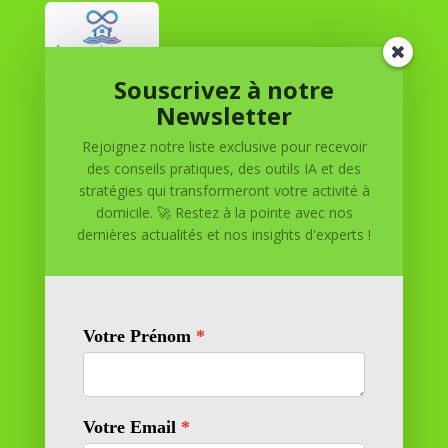
Souscrivez à notre
Réussite à Domicile
Newsletter
Rejoignez notre liste exclusive pour recevoir
Réussite à Domicile est votre partenaire de confiance
des conseils pratiques, des outils IA et des
pour atteindre vos objectifs depuis le confort de votre
stratégies qui transformeront votre activité à
maison. Nous offrons des solutions personnalisées pour
domicile. 🚀 Restez à la pointe avec nos
vous aider à réussir.
dernières actualités et nos insights d'experts !
SOMMAIRE DU SITE
Adresse
11 rue Richelieu
69100 VILLEURBANNE