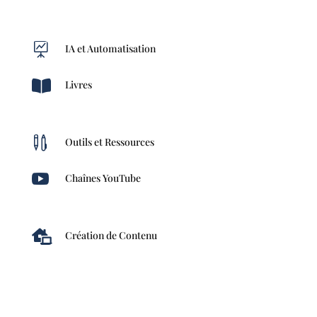

IA et Automatisation

Livres

Outils et Ressources

Chaînes YouTube

Création de Contenu