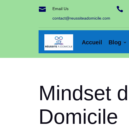


Email Us
contact@reussiteadomicile.com
Accueil
Blog
Mindset d
Domicile