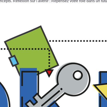
cepts. Réflexion sur l'avenir : Repensez votre rôle dans un futur 