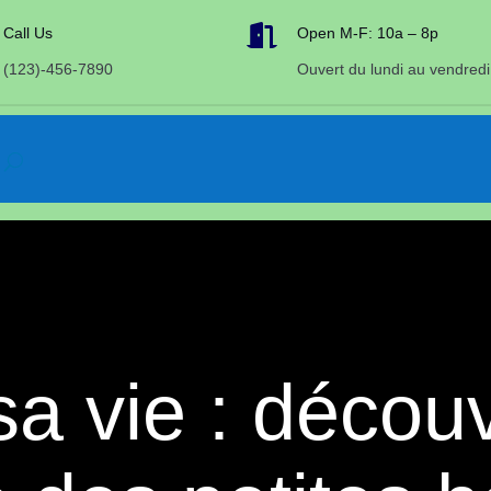

Call Us
Open M-F: 10a – 8p
(123)-456-7890
Ouvert du lundi au vendredi
a vie : découv