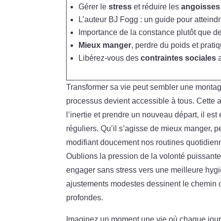
Gérer le
stress
et réduire les
angoisses
L’auteur BJ Fogg : un guide pour atteindr
Importance de la constance plutôt que d
Mieux manger
, perdre du poids et prati
Libérez-vous des
contraintes sociales
a
Transformer sa vie peut sembler une montag
processus devient accessible à tous. Cette
l’inertie et prendre un nouveau départ, il es
réguliers. Qu’il s’agisse de mieux manger, per
modifiant doucement nos routines quotidienn
Oublions la pression de la volonté puissante
engager sans stress vers une meilleure hygiè
ajustements modestes dessinent le chemin d
profondes.
Imaginez un moment une vie où chaque jour a