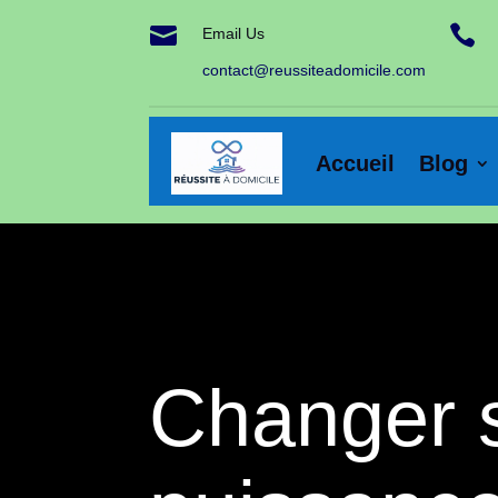


Email Us
contact@reussiteadomicile.com
Accueil
Blog
Changer s