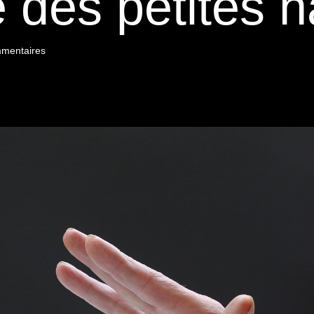
 des petites h
mentaires