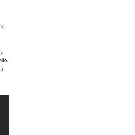
nt,
fs
lle.
 à