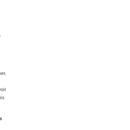
e
er,
oir
les
s