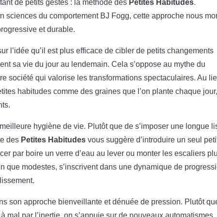
tant de petits gestes : la méthode des
Petites Habitudes
.
 en sciences du comportement BJ Fogg, cette approche nous mo
rogressive et durable.
ur l’idée qu’il est plus efficace de cibler de petits changements
ment sa vie du jour au lendemain. Cela s’oppose au mythe du
 société qui valorise les transformations spectaculaires. Au li
etites habitudes comme des graines que l’on plante chaque jour,
nts.
eilleure hygiène de vie. Plutôt que de s’imposer une longue li
ode des
Petites Habitudes
vous suggère d’introduire un seul peti
r par boire un verre d’eau au lever ou monter les escaliers plu
ien que modestes, s’inscrivent dans une dynamique de progress
lissement.
ns son approche bienveillante et dénuée de pression. Plutôt qu
 à mal par l’inertie, on s’appuie sur de nouveaux automatismes.