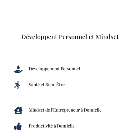
Développent Personnel et Mindset

Développement Personnel

Santé et Bien-Être

Mindset de l'Entrepreneur à Domicile

Productivité à Domicile