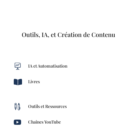
Outils, IA, et Création de Contenu

IA et Automatisation

Livres

Outils et Ressources

Chaînes YouTube