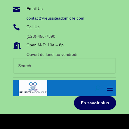

Email Us
contact@reussiteadomicile.com

Call Us
(123)-456-7890

Open M-F: 10a – 8p
Ouvert du lundi au vendredi
En savoir plus