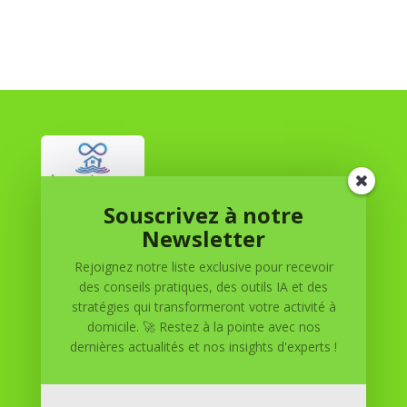
Souscrivez à notre
Réussite à Domicile
Newsletter
Rejoignez notre liste exclusive pour recevoir
Réussite à Domicile est votre partenaire de confiance
des conseils pratiques, des outils IA et des
pour atteindre vos objectifs depuis le confort de votre
stratégies qui transformeront votre activité à
maison. Nous offrons des solutions personnalisées pour
domicile. 🚀 Restez à la pointe avec nos
vous aider à réussir.
dernières actualités et nos insights d'experts !
SOMMAIRE DU SITE