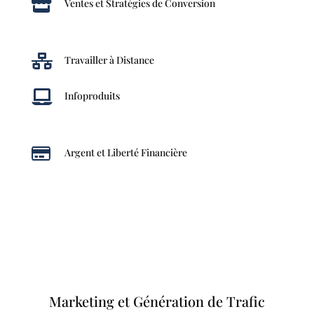

Ventes et Stratégies de Conversion

Travailler à Distance

Infoproduits

Argent et Liberté Financière
Marketing et Génération de Trafic