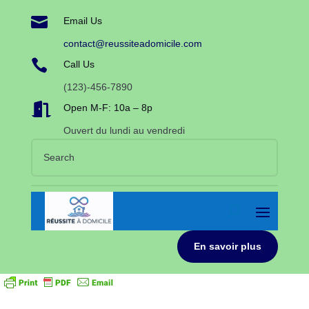

Email Us
contact@reussiteadomicile.com

Call Us
(123)-456-7890

Open M-F: 10a – 8p
Ouvert du lundi au vendredi
En savoir plus