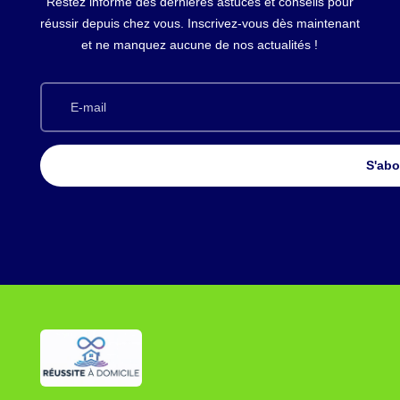
Restez informé des dernières astuces et conseils pour
réussir depuis chez vous. Inscrivez-vous dès maintenant
et ne manquez aucune de nos actualités !
S'ab