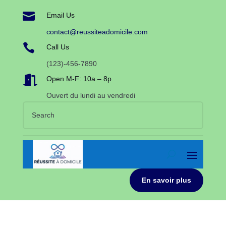

Email Us
contact@reussiteadomicile.com

Call Us
(123)-456-7890

Open M-F: 10a – 8p
Ouvert du lundi au vendredi
En savoir plus