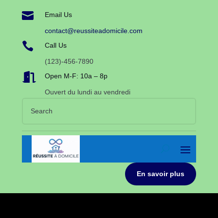

Email Us
contact@reussiteadomicile.com

Call Us
(123)-456-7890

Open M-F: 10a – 8p
Ouvert du lundi au vendredi
En savoir plus