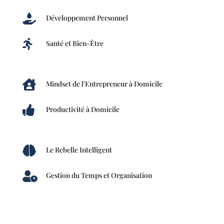

Développement Personnel

Santé et Bien-Être

Mindset de l'Entrepreneur à Domicile

Productivité à Domicile

Le Rebelle Intelligent

Gestion du Temps et Organisation