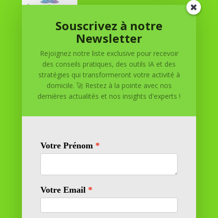
Souscrivez à notre
Réussite à Domicile
Newsletter
Rejoignez notre liste exclusive pour recevoir
Réussite à Domicile est votre partenaire de confiance
des conseils pratiques, des outils IA et des
pour atteindre vos objectifs depuis le confort de votre
stratégies qui transformeront votre activité à
maison. Nous offrons des solutions personnalisées pour
domicile. 🚀 Restez à la pointe avec nos
vous aider à réussir.
dernières actualités et nos insights d'experts !
SOMMAIRE DU SITE
Adresse
11 rue Richelieu
69100 VILLEURBANNE
Contactez-nous