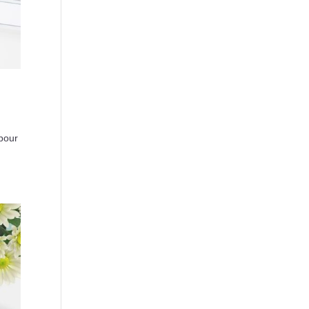
s
 pour