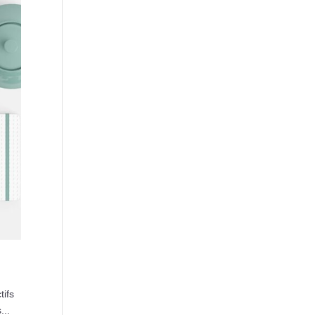
tifs
...