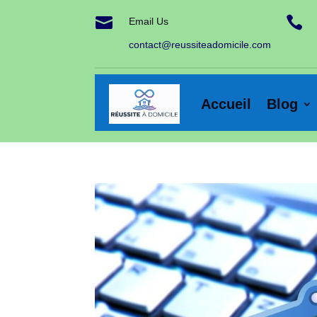


Email Us
contact@reussiteadomicile.com
Accueil
Blog