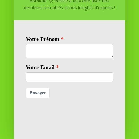
domicile. 🚀 Restez à la pointe avec nos
dernières actualités et nos insights d'experts !
Réussite à Domicile
Réussite à Domicile est votre partenaire de confiance
pour atteindre vos objectifs depuis le confort de votre
maison. Nous offrons des solutions personnalisées pour
vous aider à réussir.
SOMMAIRE DU SITE
Adresse
11 rue Richelieu
69100 VILLEURBANNE
Contactez-nous