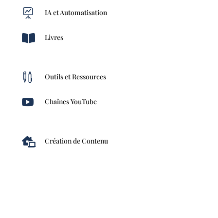

IA et Automatisation

Livres

Outils et Ressources

Chaînes YouTube

Création de Contenu