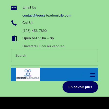

Email Us
contact@reussiteadomicile.com

Call Us
(123)-456-7890

Open M-F: 10a – 8p
Ouvert du lundi au vendredi
En savoir plus