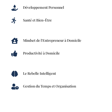

Développement Personnel

Santé et Bien-Être

Mindset de l'Entrepreneur à Domicile

Productivité à Domicile

Le Rebelle Intelligent

Gestion du Temps et Organisation