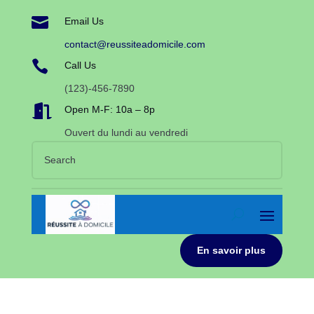

Email Us
contact@reussiteadomicile.com

Call Us
(123)-456-7890

Open M-F: 10a – 8p
Ouvert du lundi au vendredi
En savoir plus