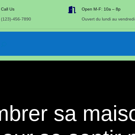

Call Us
Open M-F: 10a – 8p
(123)-456-7890
Ouvert du lundi au vendredi
brer sa maiso