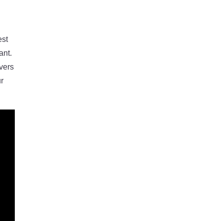
est
ant.
vers
ur