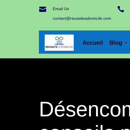


Email Us
contact@reussiteadomicile.com
Accueil
Blog
Désencom