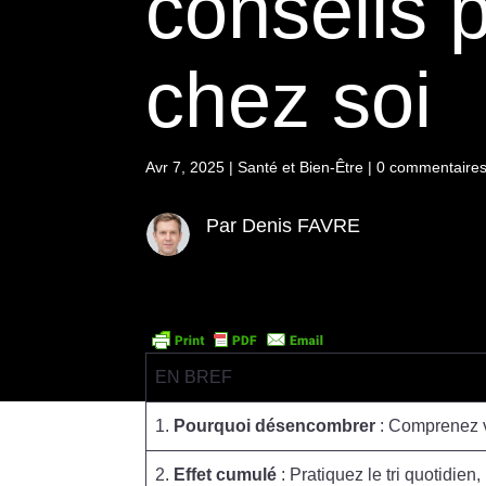
conseils 
chez soi
Avr 7, 2025
|
Santé et Bien-Être
|
0 commentaire
Par Denis FAVRE
EN BREF
1.
Pourquoi désencombrer
: Comprenez v
2.
Effet cumulé
: Pratiquez le tri quotidie