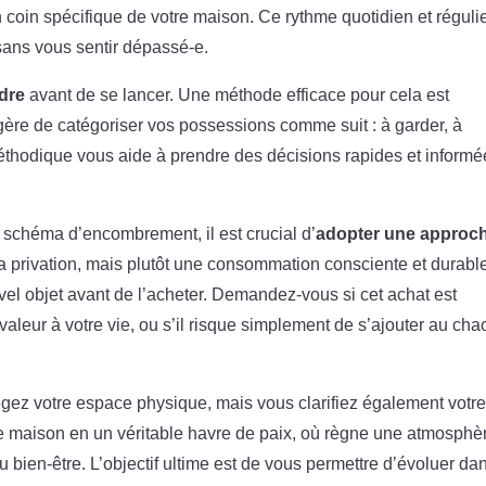
un coin spécifique de votre maison. Ce rythme quotidien et réguli
sans vous sentir dépassé-e.
dre
avant de se lancer. Une méthode efficace pour cela est
suggère de catégoriser vos possessions comme suit : à garder, à
i méthodique vous aide à prendre des décisions rapides et inform
 schéma d’encombrement, il est crucial d’
adopter une approc
a privation, mais plutôt une consommation consciente et durabl
vel objet avant de l’acheter. Demandez-vous si cet achat est
 valeur à votre vie, ou s’il risque simplement de s’ajouter au cha
ez votre espace physique, mais vous clarifiez également votr
re maison en un véritable havre de paix, où règne une atmosphè
u bien-être. L’objectif ultime est de vous permettre d’évoluer da