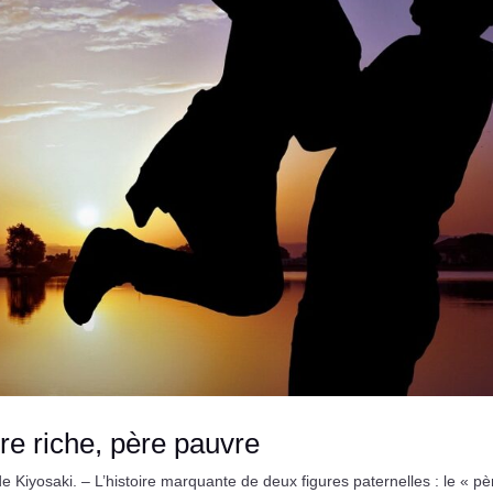
ère riche, père pauvre
 Kiyosaki. – L’histoire marquante de deux figures paternelles : le « pè