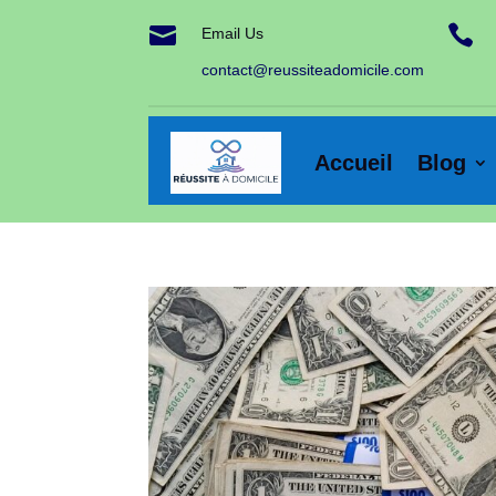


Email Us
contact@reussiteadomicile.com
Accueil
Blog