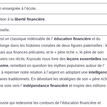
on enseignée à l’école.
tion à la
liberté financière
.
nnelle.
st un classique indéniable de l’
éducation financière
et du
plonge dans les histoires croisées de deux figures paternelles : l
ais aux finances précaires, et le « père riche », le père de son
avers ces récits, Kiyosaki nous livre des
leçons essentielles
sur
moine
, remettant en question les mythes populaires autour de l’
te à repenser notre relation à l’argent en adoptant une
intelligen
res traditionnels. En dévoilant les stratégies de son « père ric
une voie vers l’
indépendance financière
et inspire des millions
œuvre qui redessine les contours de l’éducation financière et