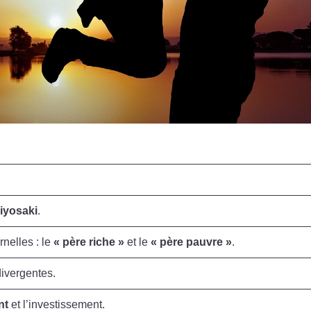
iyosaki
.
rnelles : le
« père riche »
et le
« père pauvre »
.
divergentes.
nt
et l’investissement.