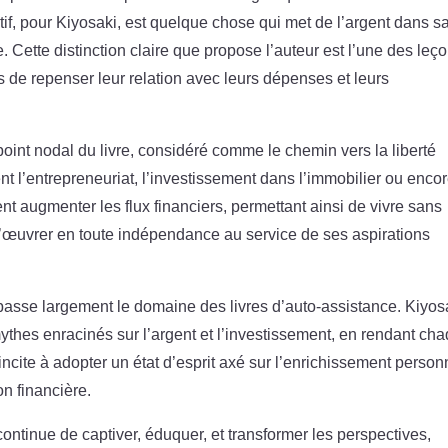
tif, pour Kiyosaki, est quelque chose qui met de l’argent dans s
e. Cette distinction claire que propose l’auteur est l’une des leç
s de repenser leur relation avec leurs dépenses et leurs
point nodal du livre, considéré comme le chemin vers la liberté
nt l’entrepreneuriat, l’investissement dans l’immobilier ou enco
nt augmenter les flux financiers, permettant ainsi de vivre sans
d’œuvrer en toute indépendance au service de ses aspirations
asse largement le domaine des livres d’auto-assistance. Kiyos
ythes enracinés sur l’argent et l’investissement, en rendant ch
 incite à adopter un état d’esprit axé sur l’enrichissement person
n financière.
continue de captiver, éduquer, et transformer les perspectives,