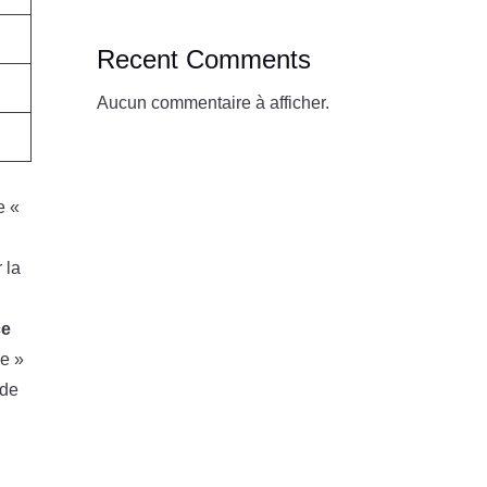
Recent Comments
Aucun commentaire à afficher.
e «
 la
ce
he »
 de