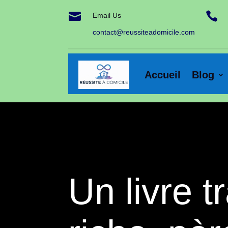


Email Us
contact@reussiteadomicile.com
Accueil
Blog
Un livre 