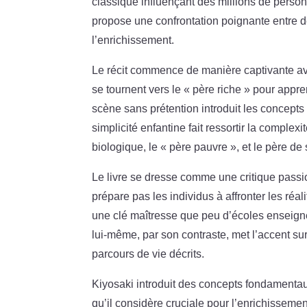
classique influençant des millions de person
propose une confrontation poignante entre de
l’enrichissement.
Le récit commence de manière captivante 
se tournent vers le « père riche » pour app
scène sans prétention introduit les concepts
simplicité enfantine fait ressortir la comple
biologique, le « père pauvre », et le père de 
Le livre se dresse comme une critique passio
prépare pas les individus à affronter les réa
une clé maîtresse que peu d’écoles enseignen
lui-même, par son contraste, met l’accent su
parcours de vie décrits.
Kiyosaki introduit des concepts fondamentaux 
qu’il considère cruciale pour l’enrichissemen