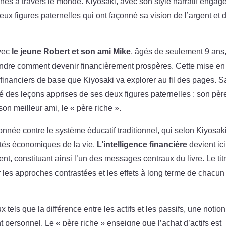
nes à travers le monde. Kiyosaki, avec son style narratif engag
ux figures paternelles qui ont façonné sa vision de l’argent et 
avec
le jeune Robert et son ami Mike
, âgés de seulement 9 ans,
rendre comment devenir financièrement prospères. Cette mise en
 financiers de base que Kiyosaki va explorer au fil des pages. S
xité des leçons apprises de ses deux figures paternelles : son pèr
son meilleur ami, le « père riche ».
nnée contre le système éducatif traditionnel, qui selon Kiyosak
lités économiques de la vie.
L’intelligence financière
devient ici
t, constituant ainsi l’un des messages centraux du livre. Le tit
r les approches contrastées et les effets à long terme de chacun
tels que la différence entre les actifs et les passifs, une notion
t personnel. Le « père riche » enseigne que l’achat d’actifs est