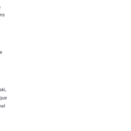
a
ons
re
aki,
aque
nel