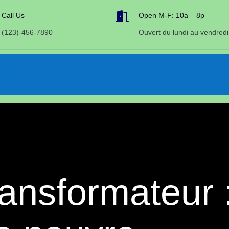

Call Us
Open M-F: 10a – 8p
(123)-456-7890
Ouvert du lundi au vendredi
transformateur 