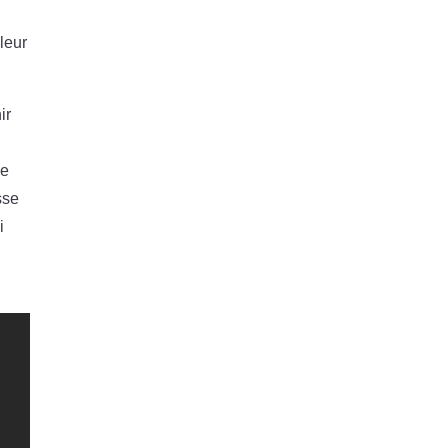
leur
ir
le
sse
i