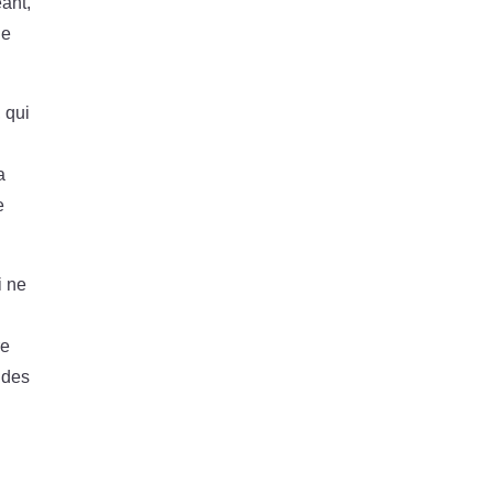
eant,
de
 qui
a
e
i ne
re
 des