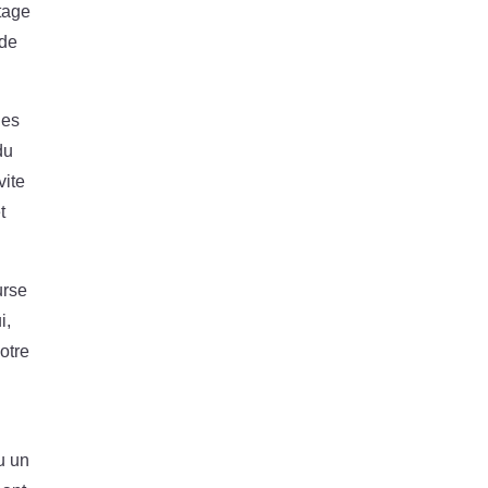
tage
 de
les
du
vite
t
urse
i,
votre
u un