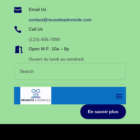

Email Us
contact@reussiteadomicile.com

Call Us
(123)-456-7890

Open M-F: 10a – 8p
Ouvert du lundi au vendredi
En savoir plus