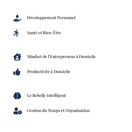

Développement Personnel

Santé et Bien-Être

Mindset de l'Entrepreneur à Domicile

Productivité à Domicile

Le Rebelle Intelligent

Gestion du Temps et Organisation