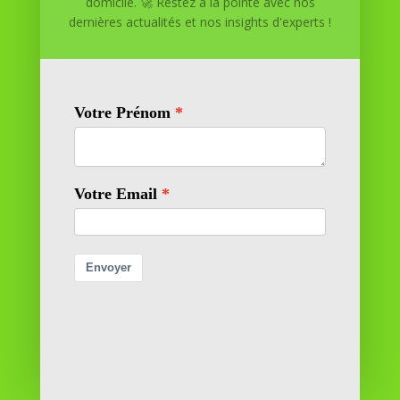
domicile. 🚀 Restez à la pointe avec nos
dernières actualités et nos insights d'experts !
Réussite à Domicile
Réussite à Domicile est votre partenaire de confiance
pour atteindre vos objectifs depuis le confort de votre
maison. Nous offrons des solutions personnalisées pour
vous aider à réussir.
SOMMAIRE DU SITE
Adresse
11 rue Richelieu
69100 VILLEURBANNE