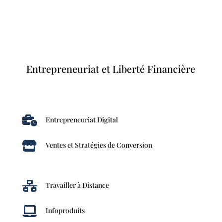
Entrepreneuriat et Liberté Financière

Entrepreneuriat Digital

Ventes et Stratégies de Conversion

Travailler à Distance

Infoproduits