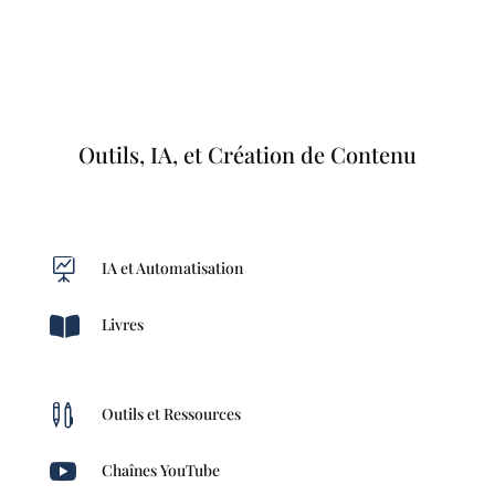
Outils, IA, et Création de Contenu

IA et Automatisation

Livres

Outils et Ressources

Chaînes YouTube