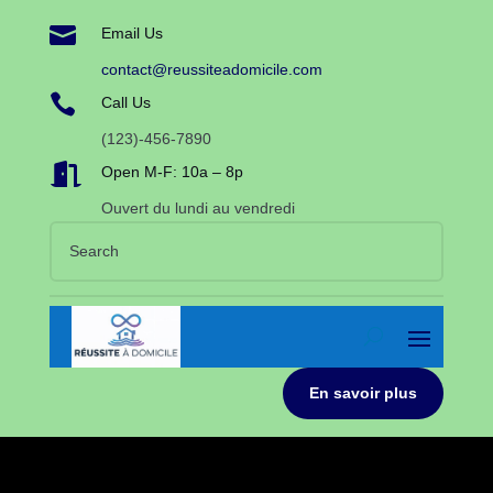

Email Us
contact@reussiteadomicile.com

Call Us
(123)-456-7890

Open M-F: 10a – 8p
Ouvert du lundi au vendredi
En savoir plus