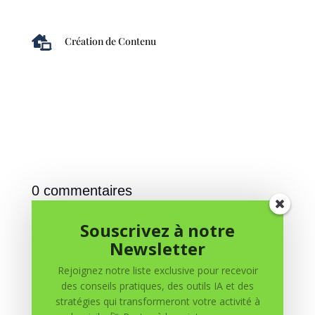

Création de Contenu
0 commentaires
Soumettre un commentaire
Souscrivez à notre
Newsletter
Votre adresse e-mail ne sera pas publiée.
Les champs
obligatoires sont indiqués avec
*
Rejoignez notre liste exclusive pour recevoir
des conseils pratiques, des outils IA et des
stratégies qui transformeront votre activité à