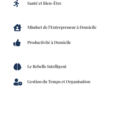

Santé et Bien-Être

Mindset de l'Entrepreneur à Domicile

Productivité à Domicile

Le Rebelle Intelligent

Gestion du Temps et Organisation