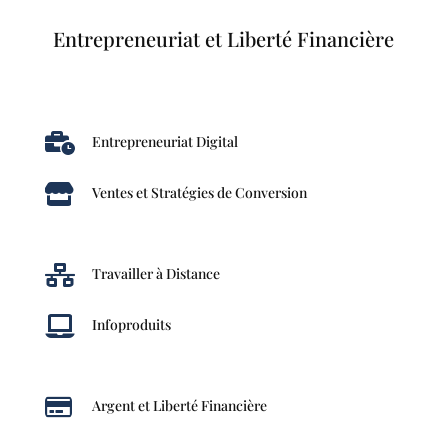
Entrepreneuriat et Liberté Financière

Entrepreneuriat Digital

Ventes et Stratégies de Conversion

Travailler à Distance

Infoproduits

Argent et Liberté Financière