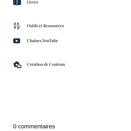

Livres

Outils et Ressources

Chaînes YouTube

Création de Contenu
0 commentaires