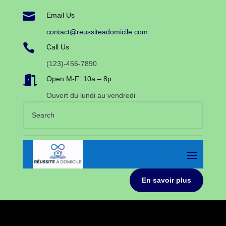

Email Us
contact@reussiteadomicile.com

Call Us
(123)-456-7890

Open M-F: 10a – 8p
Ouvert du lundi au vendredi
En savoir plus