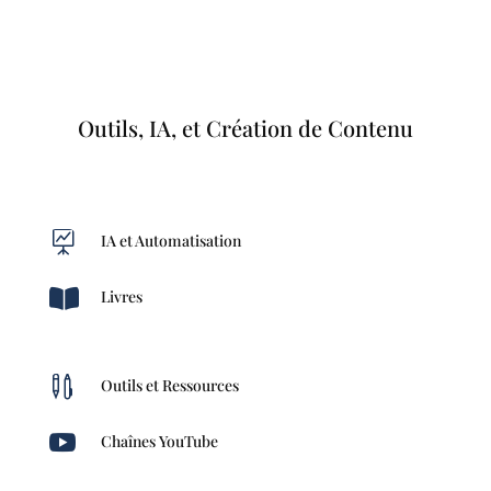
Outils, IA, et Création de Contenu

IA et Automatisation

Livres

Outils et Ressources

Chaînes YouTube