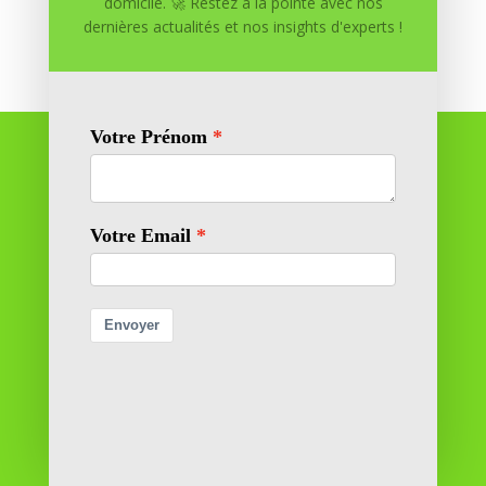
domicile. 🚀 Restez à la pointe avec nos
dernières actualités et nos insights d'experts !
Réussite à Domicile
Réussite à Domicile est votre partenaire de confiance
pour atteindre vos objectifs depuis le confort de votre
maison. Nous offrons des solutions personnalisées pour
vous aider à réussir.
SOMMAIRE DU SITE