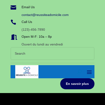

Email Us
contact@reussiteadomicile.com

Call Us
(123)-456-7890

Open M-F: 10a – 8p
Ouvert du lundi au vendredi
En savoir plus