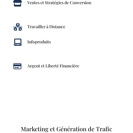

Ventes et Stratégies de Conversion

Travailler à Distance

Infoproduits

Argent et Liberté Financière
Marketing et Génération de Trafic