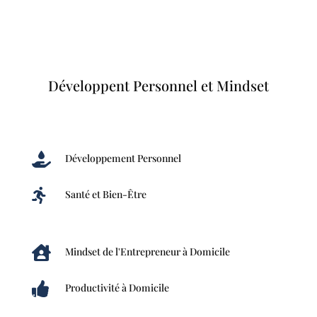
Développent Personnel et Mindset

Développement Personnel

Santé et Bien-Être

Mindset de l'Entrepreneur à Domicile

Productivité à Domicile