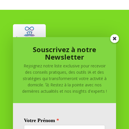
Souscrivez à notre
Réussite à Domicile
Newsletter
Rejoignez notre liste exclusive pour recevoir
Réussite à Domicile est votre partenaire de confiance
des conseils pratiques, des outils IA et des
pour atteindre vos objectifs depuis le confort de votre
stratégies qui transformeront votre activité à
maison. Nous offrons des solutions personnalisées pour
domicile. 🚀 Restez à la pointe avec nos
vous aider à réussir.
dernières actualités et nos insights d'experts !
SOMMAIRE DU SITE