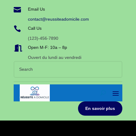

Email Us
contact@reussiteadomicile.com

Call Us
(123)-456-7890

Open M-F: 10a – 8p
Ouvert du lundi au vendredi
En savoir plus