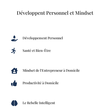
Développent Personnel et Mindset

Développement Personnel

Santé et Bien-Être

Mindset de l'Entrepreneur à Domicile

Productivité à Domicile

Le Rebelle Intelligent