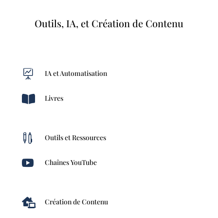
Outils, IA, et Création de Contenu

IA et Automatisation

Livres

Outils et Ressources

Chaînes YouTube

Création de Contenu