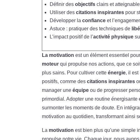
Définir des
objectifs
clairs et atteignable
Utiliser des
citations inspirantes
pour st
Développer la
confiance
et l’engagemen
Astuce : pratiquer des techniques de
lib
L’impact positif de l’
activité physique
su
La motivation
est un élément essentiel pour
moteur
qui propulse nos actions, que ce soi
plus sains. Pour cultiver cette
énergie
, il es
positifs, comme des
citations inspirantes
ou
manager une
équipe
ou de progresser perso
primordial. Adopter une routine énergisante 
surmonter les moments de doute. En intégra
motivation au quotidien, transformant ainsi s
La
motivation
est bien plus qu’une simple im
propulse notre vie. Chaque jour, nous avons 