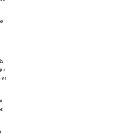
es
x
ts
qui
e
et
ui
r,
r