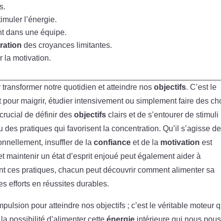
s.
imuler l’énergie.
t dans une équipe.
ération
des croyances limitantes.
r la motivation.
 transformer notre quotidien et atteindre nos
objectifs
. C’est le
t pour maigrir, étudier intensivement ou simplement faire des ch
t crucial de définir des
objectifs
clairs et de s’entourer de stimuli
 des pratiques qui favorisent la concentration. Qu’il s’agisse d
nnellement, insuffler de la
confiance
et de la
motivation
est
et maintenir un état d’esprit enjoué peut également aider à
nt ces pratiques, chacun peut découvrir comment alimenter sa
es efforts en réussites durables.
pulsion pour atteindre nos objectifs ; c’est le véritable moteur q
la possibilité d’alimenter cette
énergie
intérieure qui nous pou