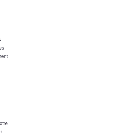
s
ces
ment
otre
er