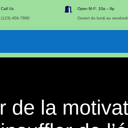

Call Us
Open M-F: 10a – 8p
(123)-456-7890
Ouvert du lundi au vendredi
 de la motivat