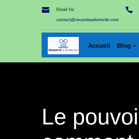


Email Us
contact@reussiteadomicile.com
Accueil
Blog
Le pouvoir