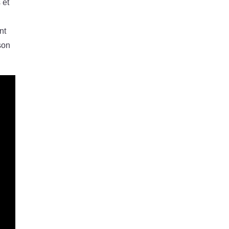
 et
nt
son