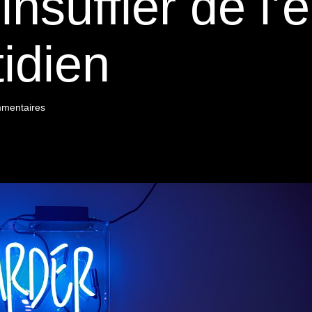
nsuffler de l’
tidien
mentaires