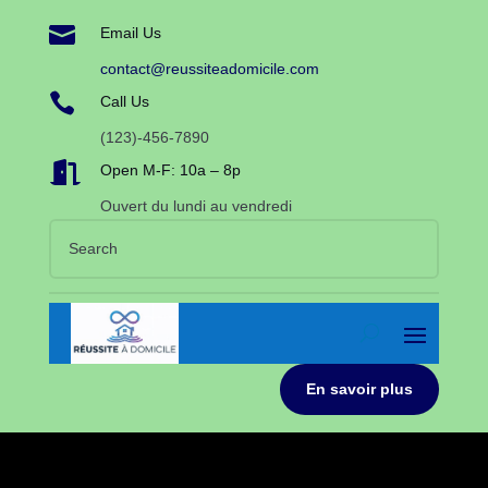

Email Us
contact@reussiteadomicile.com

Call Us
(123)-456-7890

Open M-F: 10a – 8p
Ouvert du lundi au vendredi
En savoir plus