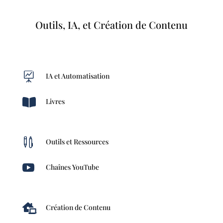
Outils, IA, et Création de Contenu

IA et Automatisation

Livres

Outils et Ressources

Chaînes YouTube

Création de Contenu