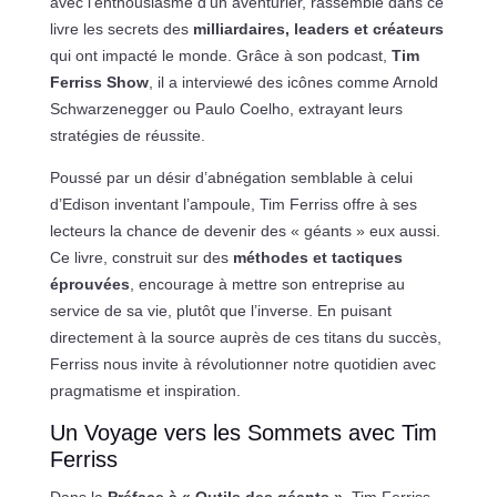
avec l’enthousiasme d’un aventurier, rassemble dans ce
livre les secrets des
milliardaires, leaders et créateurs
qui ont impacté le monde. Grâce à son podcast,
Tim
Ferriss Show
, il a interviewé des icônes comme Arnold
Schwarzenegger ou Paulo Coelho, extrayant leurs
stratégies de réussite.
Poussé par un désir d’abnégation semblable à celui
d’Edison inventant l’ampoule, Tim Ferriss offre à ses
lecteurs la chance de devenir des « géants » eux aussi.
Ce livre, construit sur des
méthodes et tactiques
éprouvées
, encourage à mettre son entreprise au
service de sa vie, plutôt que l’inverse. En puisant
directement à la source auprès de ces titans du succès,
Ferriss nous invite à révolutionner notre quotidien avec
pragmatisme et inspiration.
Un Voyage vers les Sommets avec Tim
Ferriss
Dans la
Préface à « Outils des géants »
, Tim Ferriss