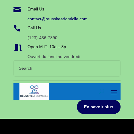

Email Us
contact@reussiteadomicile.com

Call Us
(123)-456-7890

Open M-F: 10a – 8p
Ouvert du lundi au vendredi
En savoir plus