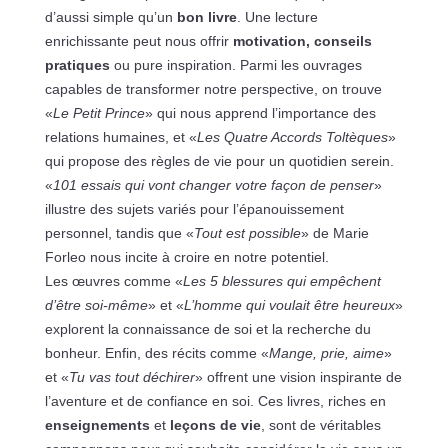
d’aussi simple qu’un
bon livre
. Une lecture
enrichissante peut nous offrir
motivation, conseils
pratiques
ou pure inspiration. Parmi les ouvrages
capables de transformer notre perspective, on trouve
«
Le Petit Prince
» qui nous apprend l’importance des
relations humaines, et «
Les Quatre Accords Toltèques
»
qui propose des règles de vie pour un quotidien serein.
«
101 essais qui vont changer votre façon de penser
»
illustre des sujets variés pour l’épanouissement
personnel, tandis que «
Tout est possible
» de Marie
Forleo nous incite à croire en notre potentiel.
Les œuvres comme «
Les 5 blessures qui empêchent
d’être soi-même
» et «
L’homme qui voulait être heureux
»
explorent la connaissance de soi et la recherche du
bonheur. Enfin, des récits comme «
Mange, prie, aime
»
et «
Tu vas tout déchirer
» offrent une vision inspirante de
l’aventure et de confiance en soi. Ces livres, riches en
enseignements
et
leçons de vie
, sont de véritables