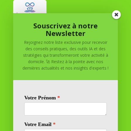
Souscrivez à notre
Réussite à Domicile
Newsletter
Rejoignez notre liste exclusive pour recevoir
Réussite à Domicile est votre partenaire de confiance
des conseils pratiques, des outils IA et des
pour atteindre vos objectifs depuis le confort de votre
stratégies qui transformeront votre activité à
maison. Nous offrons des solutions personnalisées pour
domicile. 🚀 Restez à la pointe avec nos
vous aider à réussir.
dernières actualités et nos insights d'experts !
SOMMAIRE DU SITE
Adresse
11 rue Richelieu
69100 VILLEURBANNE