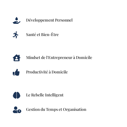

Développement Personnel

Santé et Bien-Être

Mindset de l'Entrepreneur à Domicile

Productivité à Domicile

Le Rebelle Intelligent

Gestion du Temps et Organisation