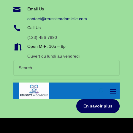

Email Us
contact@reussiteadomicile.com

Call Us
(123)-456-7890

Open M-F: 10a – 8p
Ouvert du lundi au vendredi
En savoir plus