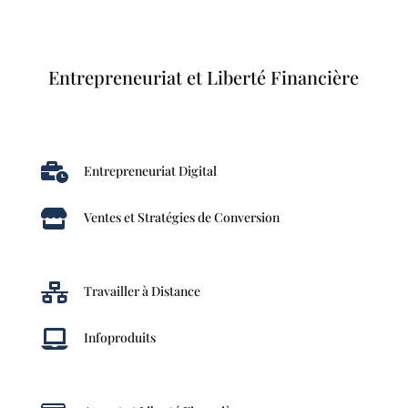
Entrepreneuriat et Liberté Financière

Entrepreneuriat Digital

Ventes et Stratégies de Conversion

Travailler à Distance

Infoproduits