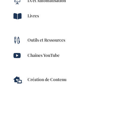

IA et Automatisation

Livres

Outils et Ressources

Chaînes YouTube

Création de Contenu