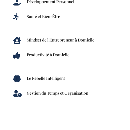

Développement Personnel

Santé et Bien-Être

Mindset de l'Entrepreneur à Domicile

Productivité à Domicile

Le Rebelle Intelligent

Gestion du Temps et Organisation