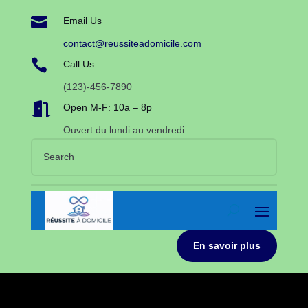

Email Us
contact@reussiteadomicile.com

Call Us
(123)-456-7890

Open M-F: 10a – 8p
Ouvert du lundi au vendredi
En savoir plus