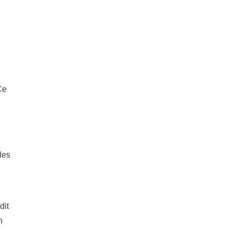
Ce
n
les
dit
n