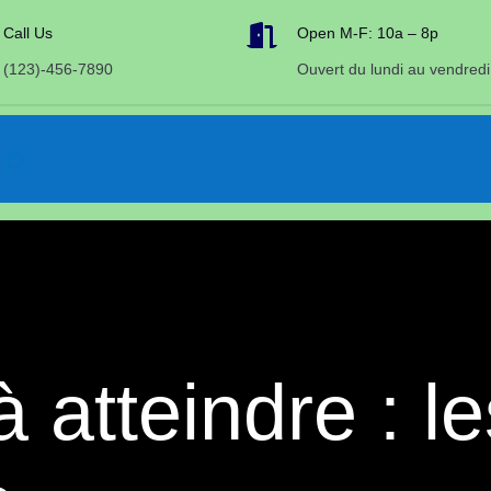

Call Us
Open M-F: 10a – 8p
(123)-456-7890
Ouvert du lundi au vendredi
à atteindre : l