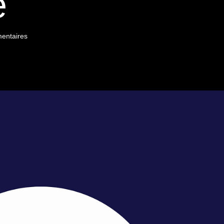
e
entaires