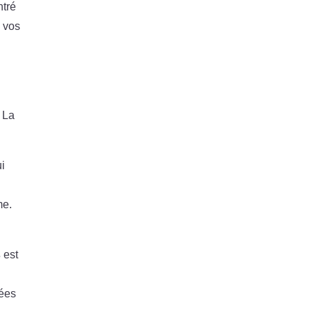
ntré
e vos
. La
ui
me.
s
est
gées