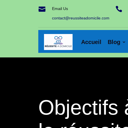


Email Us
contact@reussiteadomicile.com
Accueil
Blog
Objectifs 