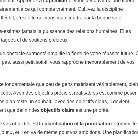
amental. Apprenez à l’
optimiser
et vous découvrirez une liberté
einement à ce qui compte vraiment. Cultivez la discipline
léchit, c’est elle qui vous maintiendra sur la bonne voie.
s-estimez jamais la puissance des relations humaines. Elles
rtagées et de soutiens précieux.
ue obstacle surmonté amplifie la fierté de votre réussite future. 
pas, aussi petit soit-il, vous rapproche inexorablement de vos
nce fondamentale que peu de gens maîtrisent véritablement, bie
uccès. Avoir des objectifs précis et réalisables est comme poser 
 plan reste un souhait ; avec des objectifs clairs, il devient
ent que définir des
objectifs clairs
est une priorité.
 vos objectifs est la
planification et la priorisation
. Comme le 
 jour », et il en va de même pour vos ambitions. Une planificatio