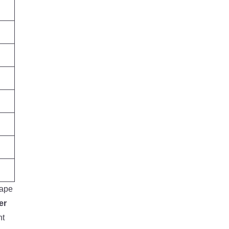
tape
er
nt