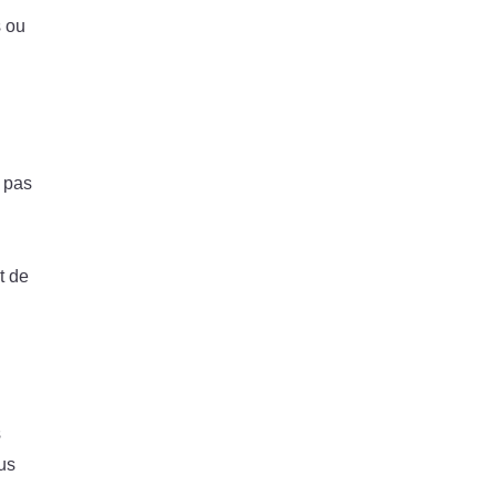
s ou
e pas
t de
s
lus