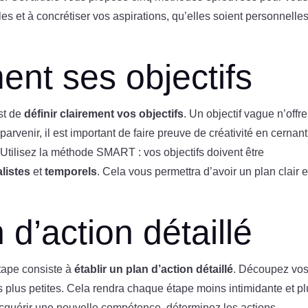
les et à concrétiser vos aspirations, qu’elles soient personnelle
ment ses objectifs
st de
définir clairement vos objectifs
. Un objectif vague n’offr
arvenir, il est important de faire preuve de créativité en cernant
Utilisez la méthode SMART : vos objectifs doivent être
alistes
et
temporels
. Cela vous permettra d’avoir un plan clair e
 d’action détaillé
étape consiste à
établir un plan d’action détaillé
. Découpez vo
s plus petites. Cela rendra chaque étape moins intimidante et p
acquérir une nouvelle compétence, déterminez les actions