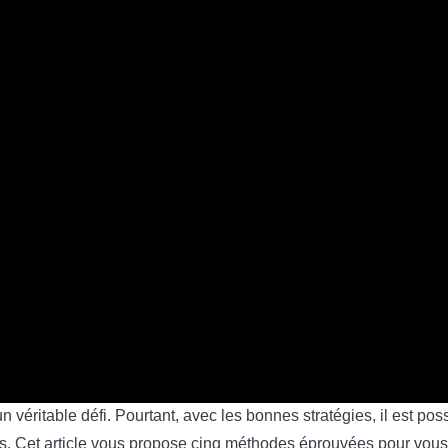
n véritable défi. Pourtant, avec les bonnes stratégies, il est pos
les. Cet article vous propose cinq méthodes éprouvées pour vou