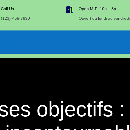

Call Us
Open M-F: 10a – 8p
(123)-456-7890
Ouvert du lundi au vendredi
ses objectifs :