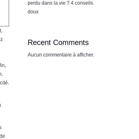
perdu dans la vie ? 4 conseils
doux
,
ez
Recent Comments
Aucun commentaire à afficher.
in,
n.
cité.
u
s
 de