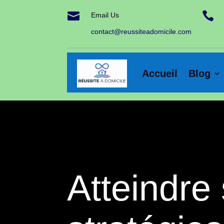


Email Us
contact@reussiteadomicile.com
Accueil
Blog
Atteindre 