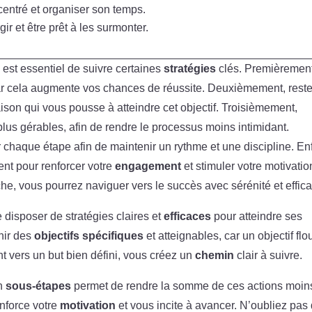
centré et organiser son temps.
r et être prêt à les surmonter.
 est essentiel de suivre certaines
stratégies
clés. Premièrement
, car cela augmente vos chances de réussite. Deuxièmement, rest
ison qui vous pousse à atteindre cet objectif. Troisièmement,
lus gérables, afin de rendre le processus moins intimidant.
 chaque étape afin de maintenir un rythme et une discipline. Enf
t pour renforcer votre
engagement
et stimuler votre motivatio
he, vous pourrez naviguer vers le succès avec sérénité et effica
de disposer de stratégies claires et
efficaces
pour atteindre ses
inir des
objectifs spécifiques
et atteignables, car un objectif flo
t vers un but bien défini, vous créez un
chemin
clair à suivre.
en
sous-étapes
permet de rendre la somme de ces actions moin
enforce votre
motivation
et vous incite à avancer. N’oubliez pas