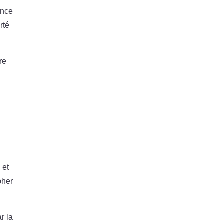
ance
rté
re
 et
pher
r la