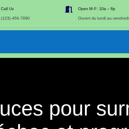

Call Us
Open M-F: 10a – 8p
(123)-456-7890
Ouvert du lundi au vendredi
uces pour sur