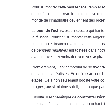
Pour surmonter cette peur tenace, remplacez
de confiance ce terreau fertile qu’est votre 
monde de l’imaginaire deviennent des projets 
La
peur de l’échec
est un spectre qui hante 
la réussite. Pourtant, surmonter cette angois
peut sembler insurmontable, mais une intros
de
pensées négatives
enracinées dans notre 
avancer avec détermination vers vos aspirat
Premièrement, il est primordial de se
fixer d
des attentes irréalistes. En définissant des b
étapes. Cela non seulement booste votre co
progrès, aussi minime soit-il, car chaque pa
Ensuite, il est bénéfique de
confronter l’éc
intimidant à distance, mais en l’approchant, 