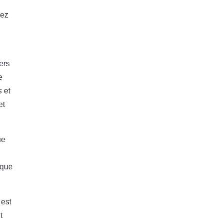
sez
ers
e
s
et
et
ue
aque
 est
t