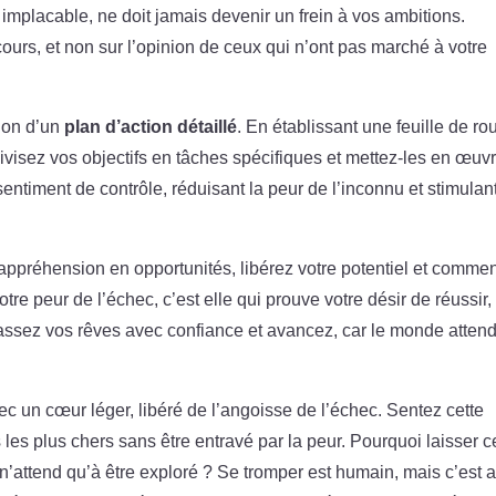
s implacable, ne doit jamais devenir un frein à vos ambitions.
cours, et non sur l’opinion de ceux qui n’ont pas marché à votre
tion d’un
plan d’action détaillé
. En établissant une feuille de ro
. Divisez vos objectifs en tâches spécifiques et mettez-les en œuv
sentiment de contrôle, réduisant la peur de l’inconnu et stimulan
 appréhension en opportunités, libérez votre potentiel et comme
re peur de l’échec, c’est elle qui prouve votre désir de réussir,
rassez vos rêves avec confiance et avancez, car le monde atten
c un cœur léger, libéré de l’angoisse de l’échec. Sentez cette
s les plus chers sans être entravé par la peur. Pourquoi laisser c
l n’attend qu’à être exploré ? Se tromper est humain, mais c’est 