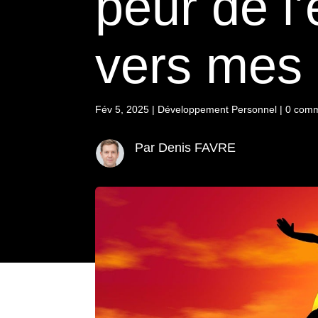
peur de l
vers mes
Fév 5, 2025
|
Développement Personnel
|
0 comm
Par Denis FAVRE