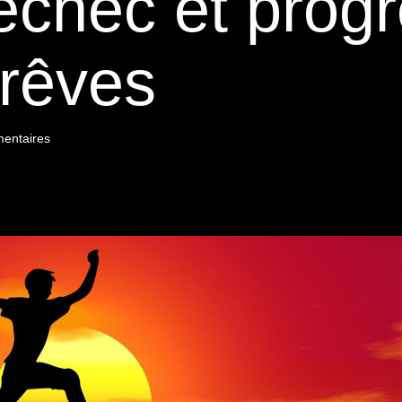
’échec et prog
 rêves
entaires