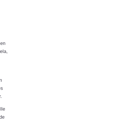
 en
ela,
on
és
.
lle
 de