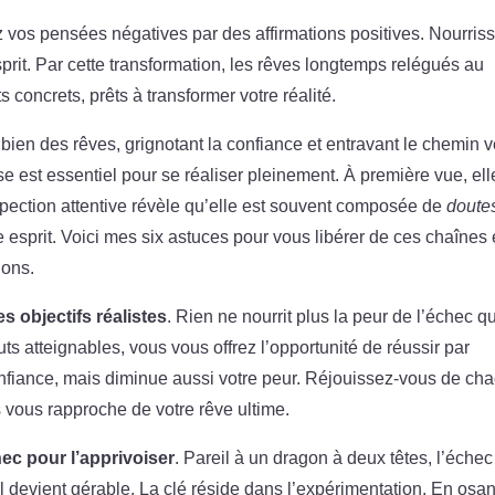
 vos pensées négatives par des affirmations positives. Nourris
esprit. Par cette transformation, les rêves longtemps relégués au
concrets, prêts à transformer votre réalité.
bien des rêves, grignotant la confiance et entravant le chemin v
se est essentiel pour se réaliser pleinement. À première vue, ell
pection attentive révèle qu’elle est souvent composée de
doute
esprit. Voici mes six astuces pour vous libérer de ces chaînes 
ions.
es objectifs réalistes
. Rien ne nourrit plus la peur de l’échec q
uts atteignables, vous vous offrez l’opportunité de réussir par
nfiance, mais diminue aussi votre peur. Réjouissez-vous de ch
s vous rapproche de votre rêve ultime.
hec pour l’apprivoiser
. Pareil à un dragon à deux têtes, l’échec
il devient gérable. La clé réside dans l’expérimentation. En osan