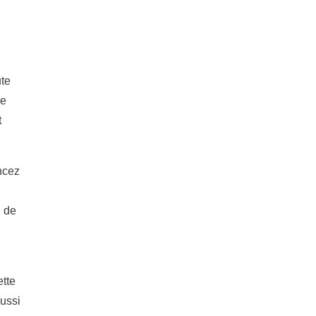
ute
re
t
ncez
d de
ette
aussi