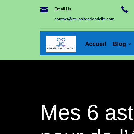


Email Us
contact@reussiteadomicile.com
Accueil
Blog
Mes 6 ast