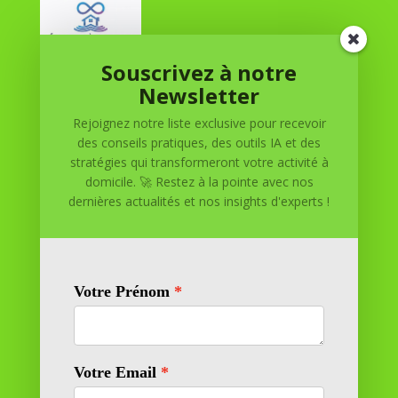
Souscrivez à notre
Réussite à Domicile
Newsletter
Rejoignez notre liste exclusive pour recevoir
Réussite à Domicile est votre partenaire de confiance
des conseils pratiques, des outils IA et des
pour atteindre vos objectifs depuis le confort de votre
stratégies qui transformeront votre activité à
maison. Nous offrons des solutions personnalisées pour
domicile. 🚀 Restez à la pointe avec nos
vous aider à réussir.
dernières actualités et nos insights d'experts !
SOMMAIRE DU SITE
Adresse
11 rue Richelieu
69100 VILLEURBANNE