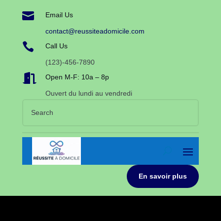

Email Us
contact@reussiteadomicile.com

Call Us
(123)-456-7890

Open M-F: 10a – 8p
Ouvert du lundi au vendredi
En savoir plus