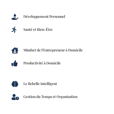

Développement Personnel

Santé et Bien-Être

Mindset de l'Entrepreneur à Domicile

Productivité à Domicile

Le Rebelle Intelligent

Gestion du Temps et Organisation