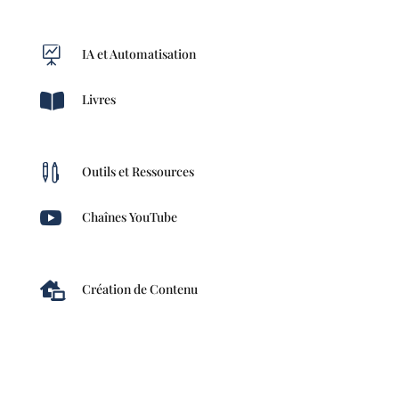

IA et Automatisation

Livres

Outils et Ressources

Chaînes YouTube

Création de Contenu