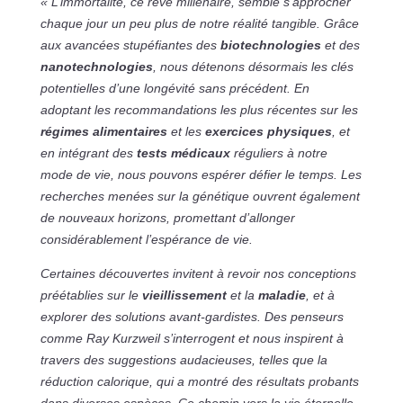
« L’immortalité, ce rêve millénaire, semble s’approcher
chaque jour un peu plus de notre réalité tangible. Grâce
aux avancées stupéfiantes des
biotechnologies
et des
nanotechnologies
, nous détenons désormais les clés
potentielles d’une longévité sans précédent. En
adoptant les recommandations les plus récentes sur les
régimes alimentaires
et les
exercices physiques
, et
en intégrant des
tests médicaux
réguliers à notre
mode de vie, nous pouvons espérer défier le temps. Les
recherches menées sur la génétique ouvrent également
de nouveaux horizons, promettant d’allonger
considérablement l’espérance de vie.
Certaines découvertes invitent à revoir nos conceptions
préétablies sur le
vieillissement
et la
maladie
, et à
explorer des solutions avant-gardistes. Des penseurs
comme Ray Kurzweil s’interrogent et nous inspirent à
travers des suggestions audacieuses, telles que la
réduction calorique, qui a montré des résultats probants
dans diverses espèces. Ce chemin vers la vie éternelle