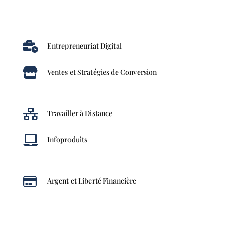

Entrepreneuriat Digital

Ventes et Stratégies de Conversion

Travailler à Distance

Infoproduits

Argent et Liberté Financière