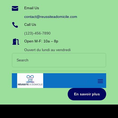

Email Us
contact@reussiteadomicile.com

Call Us
(123)-456-7890

Open M-F: 10a – 8p
Ouvert du lundi au vendredi
En savoir plus