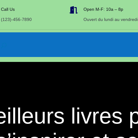

Call Us
Open M-F: 10a – 8p
(123)-456-7890
Ouvert du lundi au vendredi
lleurs livres 