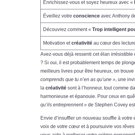
Enrichissez-vous et soyez heureux avec «
Éveillez votre
conscience
avec Anthony de
Découvrez comment «
Trop intelligent po
Motivation et
créativité
au cœur des lecture
Avez-vous déjà ressenti cet élan irrésistible
? Si oui, il est probablement temps de plong
meilleurs livres pour être heureux, on tro
comprends que tu n’en as qu’une »
, une inv
la
créativité
sont à l’honneur, tout comme d
harmonieuse et épanouie. Pour ceux en quê
qu’ils entreprennent »
de Stephen Covey est 
Envie d’insuffler un nouveau souffle à votre
voix de votre cœur et à poursuivre vos rêves
vous aide à renforcer votre estime personnell