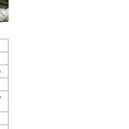
« .
n