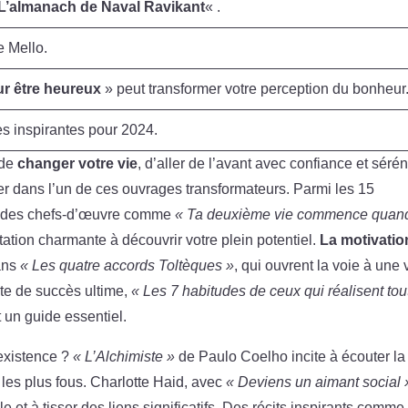
L’almanach de Naval Ravikant
« .
 Mello.
ur être heureux
» peut transformer votre perception du bonheur
s inspirantes pour 2024.
 de
changer votre vie
, d’aller de l’avant avec confiance et sérén
er dans l’un de ces ouvrages transformateurs. Parmi les 15
uve des chefs-d’œuvre comme
« Ta deuxième vie commence quand
itation charmante à découvrir votre plein potentiel.
La motivatio
ans
« Les quatre accords Toltèques »
, qui ouvrent la voie à une 
te de succès ultime,
« Les 7 habitudes de ceux qui réalisent tou
un guide essentiel.
 existence ?
« L’Alchimiste »
de Paulo Coelho incite à écouter la
 les plus fous. Charlotte Haid, avec
« Deviens un aimant social 
e et à tisser des liens significatifs. Des récits inspirants comme