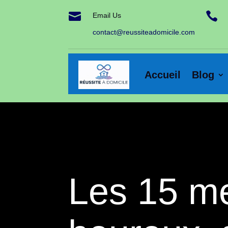


Email Us
contact@reussiteadomicile.com
Accueil
Blog
Les 15 mei