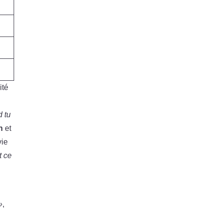
.
ité
 tu
n
et
vie
t ce
»
,