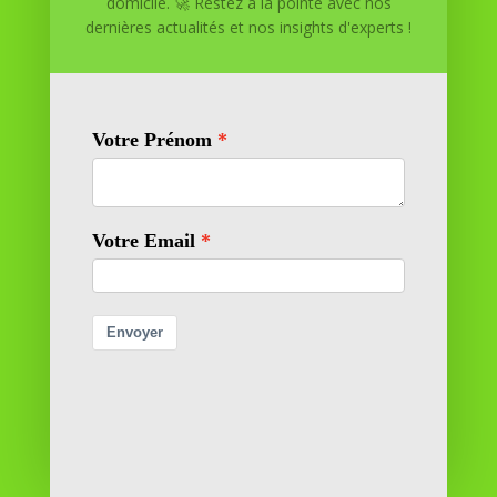
domicile. 🚀 Restez à la pointe avec nos
dernières actualités et nos insights d'experts !
Réussite à Domicile
Réussite à Domicile est votre partenaire de confiance
pour atteindre vos objectifs depuis le confort de votre
maison. Nous offrons des solutions personnalisées pour
vous aider à réussir.
SOMMAIRE DU SITE
Adresse
11 rue Richelieu
69100 VILLEURBANNE