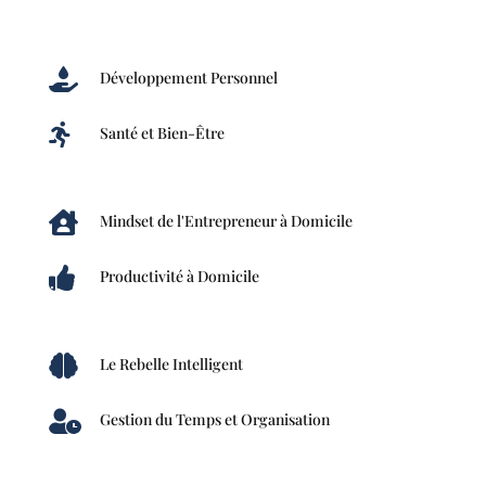

Développement Personnel

Santé et Bien-Être

Mindset de l'Entrepreneur à Domicile

Productivité à Domicile

Le Rebelle Intelligent

Gestion du Temps et Organisation