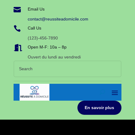

Email Us
contact@reussiteadomicile.com

Call Us
(123)-456-7890

Open M-F: 10a – 8p
Ouvert du lundi au vendredi
En savoir plus