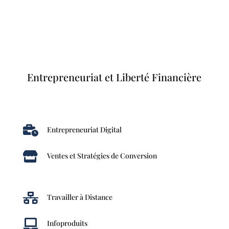
Entrepreneuriat et Liberté Financière

Entrepreneuriat Digital

Ventes et Stratégies de Conversion

Travailler à Distance

Infoproduits