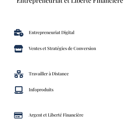
Entrepreneuriat et Liberté Financière

Entrepreneuriat Digital

Ventes et Stratégies de Conversion

Travailler à Distance

Infoproduits

Argent et Liberté Financière