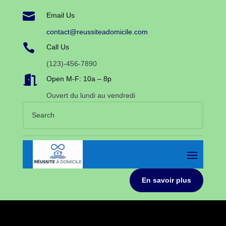

Email Us
contact@reussiteadomicile.com

Call Us
(123)-456-7890

Open M-F: 10a – 8p
Ouvert du lundi au vendredi
En savoir plus