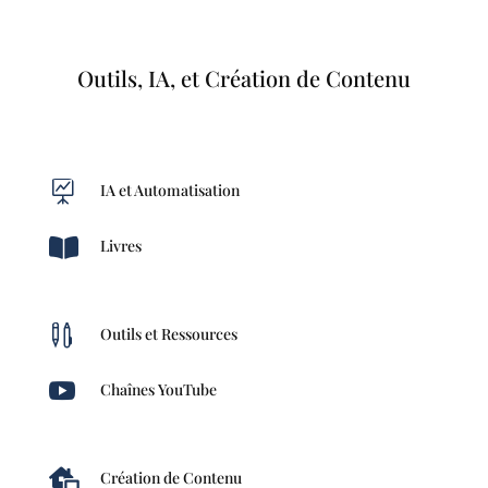
Outils, IA, et Création de Contenu

IA et Automatisation

Livres

Outils et Ressources

Chaînes YouTube

Création de Contenu