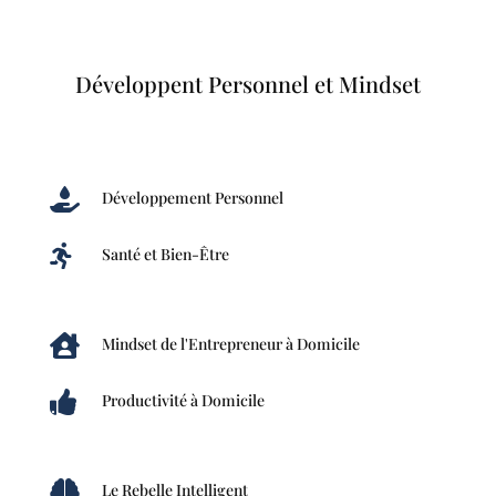
Développent Personnel et Mindset

Développement Personnel

Santé et Bien-Être

Mindset de l'Entrepreneur à Domicile

Productivité à Domicile

Le Rebelle Intelligent