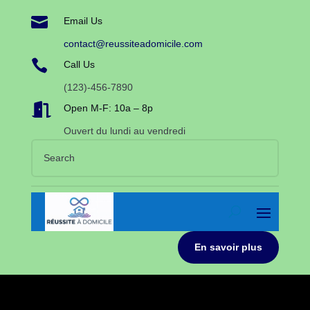

Email Us
contact@reussiteadomicile.com

Call Us
(123)-456-7890

Open M-F: 10a – 8p
Ouvert du lundi au vendredi
En savoir plus