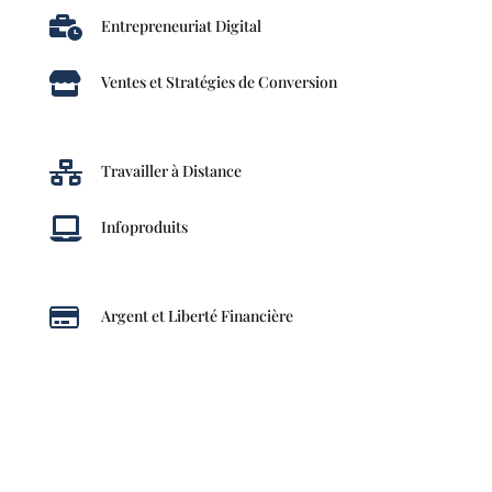

Entrepreneuriat Digital

Ventes et Stratégies de Conversion

Travailler à Distance

Infoproduits

Argent et Liberté Financière