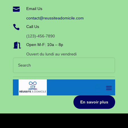

Email Us
contact@reussiteadomicile.com

Call Us
(123)-456-7890

Open M-F: 10a – 8p
Ouvert du lundi au vendredi
En savoir plus