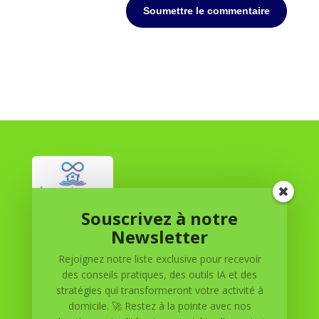
Soumettre le commentaire
Souscrivez à notre
Réussite à Domicile
Newsletter
Rejoignez notre liste exclusive pour recevoir
Réussite à Domicile est votre partenaire de confiance
des conseils pratiques, des outils IA et des
pour atteindre vos objectifs depuis le confort de votre
stratégies qui transformeront votre activité à
maison. Nous offrons des solutions personnalisées pour
domicile. 🚀 Restez à la pointe avec nos
vous aider à réussir.