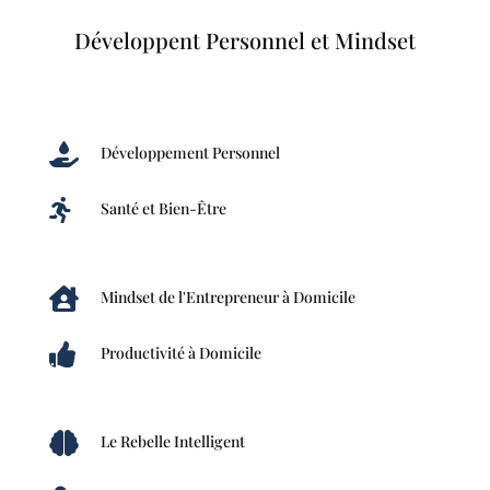
Développent Personnel et Mindset

Développement Personnel

Santé et Bien-Être

Mindset de l'Entrepreneur à Domicile

Productivité à Domicile

Le Rebelle Intelligent