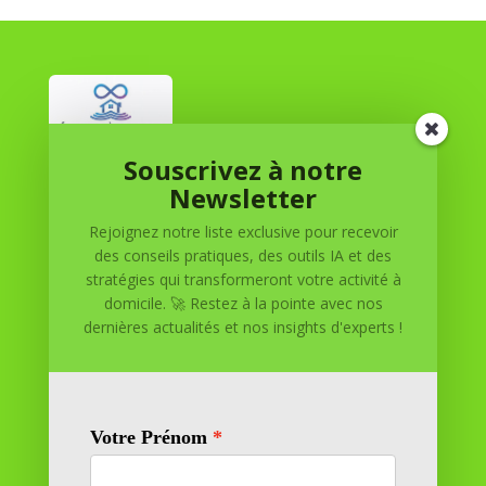
Souscrivez à notre
Réussite à Domicile
Newsletter
Rejoignez notre liste exclusive pour recevoir
Réussite à Domicile est votre partenaire de confiance
des conseils pratiques, des outils IA et des
pour atteindre vos objectifs depuis le confort de votre
stratégies qui transformeront votre activité à
maison. Nous offrons des solutions personnalisées pour
domicile. 🚀 Restez à la pointe avec nos
vous aider à réussir.
dernières actualités et nos insights d'experts !
SOMMAIRE DU SITE
Adresse