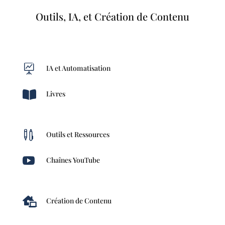
Outils, IA, et Création de Contenu

IA et Automatisation

Livres

Outils et Ressources

Chaînes YouTube

Création de Contenu