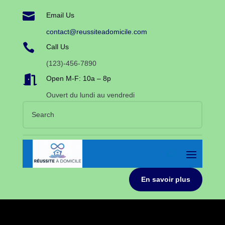

Email Us
contact@reussiteadomicile.com

Call Us
(123)-456-7890

Open M-F: 10a – 8p
Ouvert du lundi au vendredi
En savoir plus