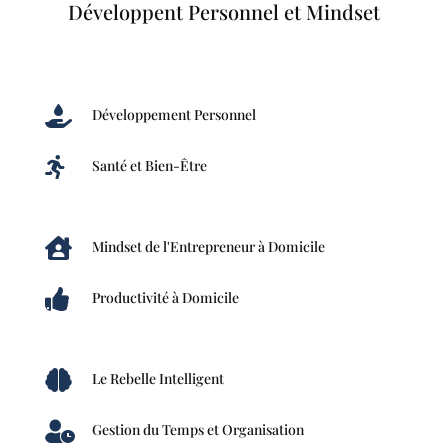
Développent Personnel et Mindset

Développement Personnel

Santé et Bien-Être

Mindset de l'Entrepreneur à Domicile

Productivité à Domicile

Le Rebelle Intelligent

Gestion du Temps et Organisation