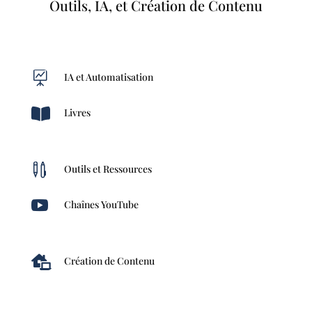
Outils, IA, et Création de Contenu

IA et Automatisation

Livres

Outils et Ressources

Chaînes YouTube

Création de Contenu