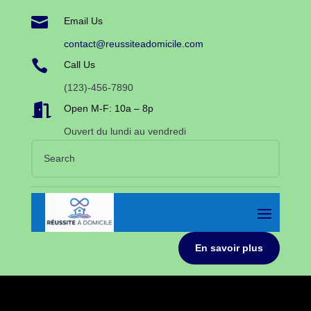

Email Us
contact@reussiteadomicile.com

Call Us
(123)-456-7890

Open M-F: 10a – 8p
Ouvert du lundi au vendredi
En savoir plus