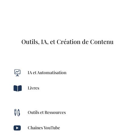
Outils, IA, et Création de Contenu

IA et Automatisation

Livres

Outils et Ressources

Chaînes YouTube