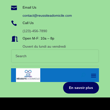

Email Us
contact@reussiteadomicile.com

Call Us
(123)-456-7890

Open M-F: 10a – 8p
Ouvert du lundi au vendredi
En savoir plus