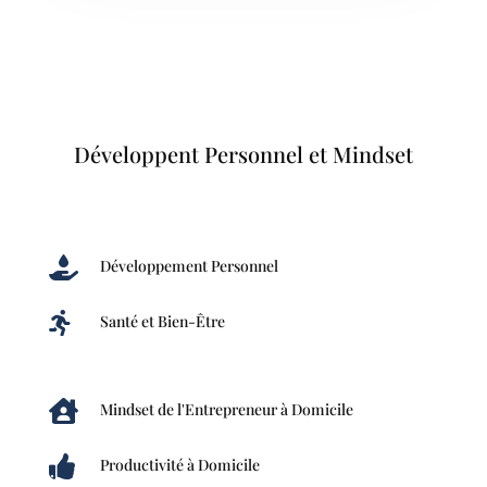
Développent Personnel et Mindset

Développement Personnel

Santé et Bien-Être

Mindset de l'Entrepreneur à Domicile

Productivité à Domicile