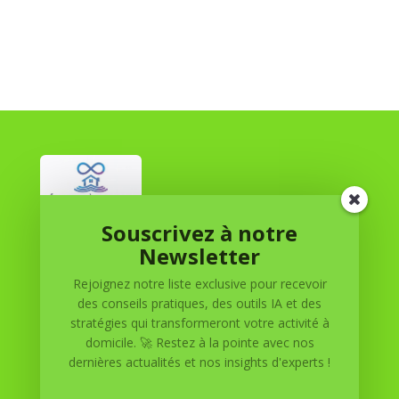
Souscrivez à notre
Réussite à Domicile
Newsletter
Rejoignez notre liste exclusive pour recevoir
Réussite à Domicile est votre partenaire de confiance
des conseils pratiques, des outils IA et des
pour atteindre vos objectifs depuis le confort de votre
stratégies qui transformeront votre activité à
maison. Nous offrons des solutions personnalisées pour
domicile. 🚀 Restez à la pointe avec nos
vous aider à réussir.
dernières actualités et nos insights d'experts !