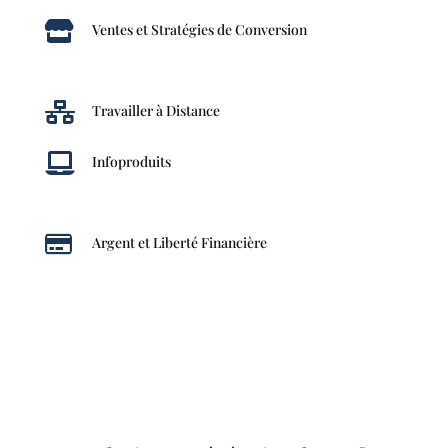

Ventes et Stratégies de Conversion

Travailler à Distance

Infoproduits

Argent et Liberté Financière