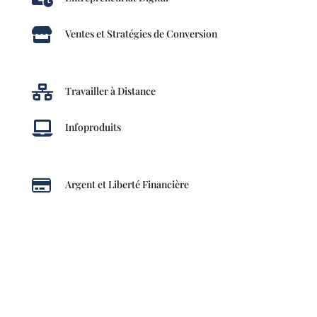

Ventes et Stratégies de Conversion

Travailler à Distance

Infoproduits

Argent et Liberté Financière