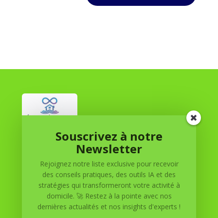
Souscrivez à notre
Réussite à Domicile
Newsletter
Rejoignez notre liste exclusive pour recevoir
Réussite à Domicile est votre partenaire de confiance
des conseils pratiques, des outils IA et des
pour atteindre vos objectifs depuis le confort de votre
stratégies qui transformeront votre activité à
maison. Nous offrons des solutions personnalisées pour
domicile. 🚀 Restez à la pointe avec nos
vous aider à réussir.
dernières actualités et nos insights d'experts !