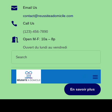

Email Us
contact@reussiteadomicile.com

Call Us
(123)-456-7890

Open M-F: 10a – 8p
Ouvert du lundi au vendredi
En savoir plus