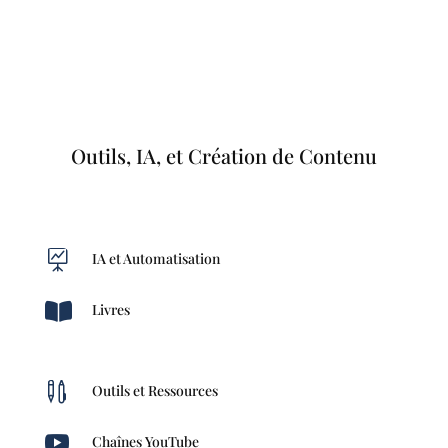
Outils, IA, et Création de Contenu

IA et Automatisation

Livres

Outils et Ressources

Chaînes YouTube