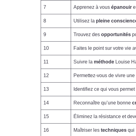
7
Apprenez à vous
épanouir
e
8
Utilisez la
pleine conscienc
9
Trouvez des
opportunités
po
10
Faites le point sur votre vie
11
Suivre la
méthode
Louise Ha
12
Permettez-vous de vivre une
13
Identifiez ce qui vous permet
14
Reconnaître qu’une bonne
c
15
Éliminez la résistance et de
16
Maîtriser les
techniques
qui 