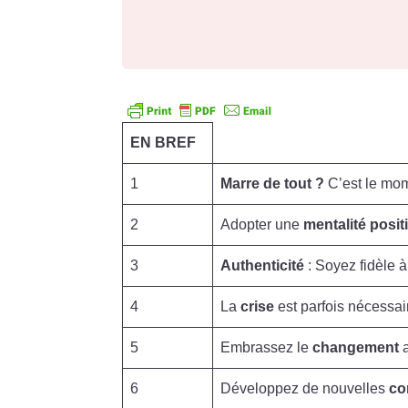
EN BREF
1
Marre de tout ?
C’est le mom
2
Adopter une
mentalité posit
3
Authenticité
: Soyez fidèle 
4
La
crise
est parfois nécessair
5
Embrassez le
changement
a
6
Développez de nouvelles
co