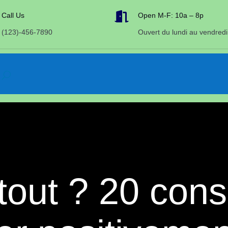

Call Us
Open M-F: 10a – 8p
(123)-456-7890
Ouvert du lundi au vendredi
tout ? 20 cons