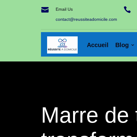


Email Us
contact@reussiteadomicile.com
Accueil
Blog
Marre de 