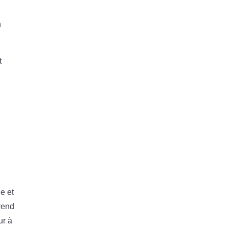
n
t
e et
prend
ur à