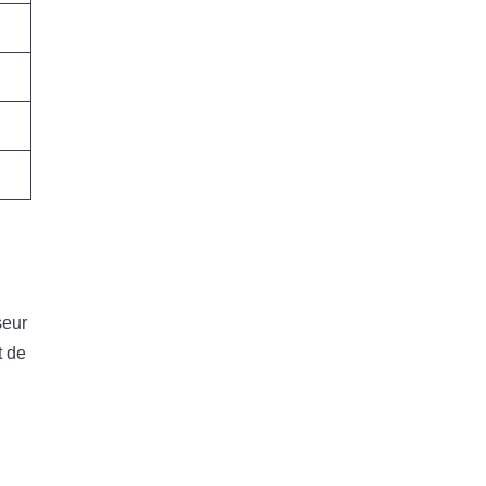
seur
t de