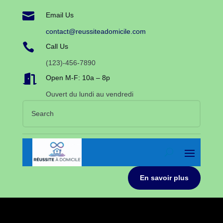

Email Us
contact@reussiteadomicile.com

Call Us
(123)-456-7890

Open M-F: 10a – 8p
Ouvert du lundi au vendredi
En savoir plus