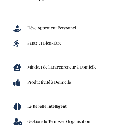

Développement Personnel

Santé et Bien-Être

Mindset de l'Entrepreneur à Domicile

Productivité à Domicile

Le Rebelle Intelligent

Gestion du Temps et Organisation