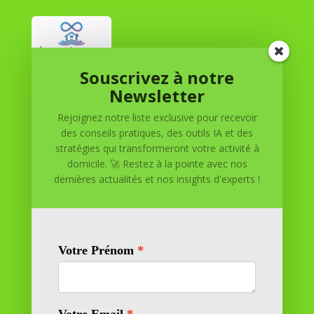
Souscrivez à notre
Réussite à Domicile
Newsletter
Rejoignez notre liste exclusive pour recevoir
Réussite à Domicile est votre partenaire de confiance
des conseils pratiques, des outils IA et des
pour atteindre vos objectifs depuis le confort de votre
stratégies qui transformeront votre activité à
maison. Nous offrons des solutions personnalisées pour
domicile. 🚀 Restez à la pointe avec nos
vous aider à réussir.
dernières actualités et nos insights d'experts !
SOMMAIRE DU SITE
Adresse
11 rue Richelieu
69100 VILLEURBANNE