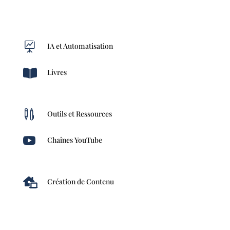

IA et Automatisation

Livres

Outils et Ressources

Chaînes YouTube

Création de Contenu