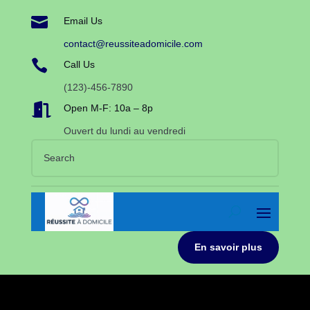

Email Us
contact@reussiteadomicile.com

Call Us
(123)-456-7890

Open M-F: 10a – 8p
Ouvert du lundi au vendredi
En savoir plus