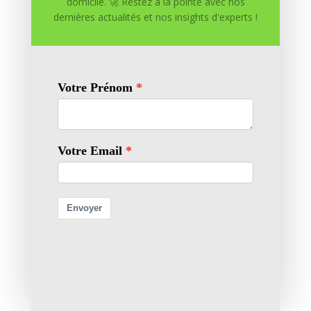
domicile. 🚀 Restez à la pointe avec nos
Soumettre un commentaire
dernières actualités et nos insights d'experts !
Votre adresse e-mail ne sera pas publiée.
Les champs
obligatoires sont indiqués avec
*