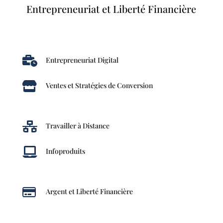
Entrepreneuriat et Liberté Financière

Entrepreneuriat Digital

Ventes et Stratégies de Conversion

Travailler à Distance

Infoproduits

Argent et Liberté Financière