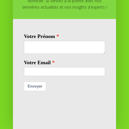
domicile. 🚀 Restez à la pointe avec nos
pour atteindre vos objectifs depuis le confort de votre
dernières actualités et nos insights d'experts !
maison. Nous offrons des solutions personnalisées pour
vous aider à réussir.
SOMMAIRE DU SITE
Adresse
11 rue Richelieu
69100 VILLEURBANNE
Contactez-nous
contact@reussiteadomicile.com