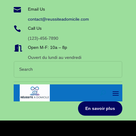

Email Us
contact@reussiteadomicile.com

Call Us
(123)-456-7890

Open M-F: 10a – 8p
Ouvert du lundi au vendredi
En savoir plus