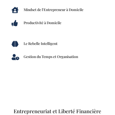

Mindset de l'Entrepreneur à Domicile

Productivité à Domicile

Le Rebelle Intelligent

Gestion du Temps et Organisation
Entrepreneuriat et Liberté Financière