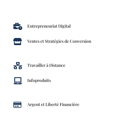

Entrepreneuriat Digital

Ventes et Stratégies de Conversion

Travailler à Distance

Infoproduits

Argent et Liberté Financière