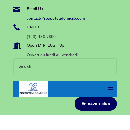

Email Us
contact@reussiteadomicile.com

Call Us
(123)-456-7890

Open M-F: 10a – 8p
Ouvert du lundi au vendredi
En savoir plus