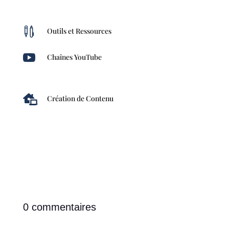

Outils et Ressources

Chaînes YouTube

Création de Contenu
0 commentaires