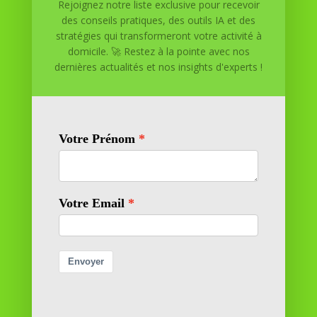
Rejoignez notre liste exclusive pour recevoir
Réussite à Domicile est votre partenaire de confiance
des conseils pratiques, des outils IA et des
pour atteindre vos objectifs depuis le confort de votre
stratégies qui transformeront votre activité à
maison. Nous offrons des solutions personnalisées pour
domicile. 🚀 Restez à la pointe avec nos
vous aider à réussir.
dernières actualités et nos insights d'experts !
SOMMAIRE DU SITE
Adresse
11 rue Richelieu
69100 VILLEURBANNE
Contactez-nous
contact@reussiteadomicile.com