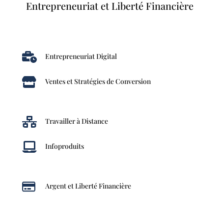
Entrepreneuriat et Liberté Financière

Entrepreneuriat Digital

Ventes et Stratégies de Conversion

Travailler à Distance

Infoproduits

Argent et Liberté Financière