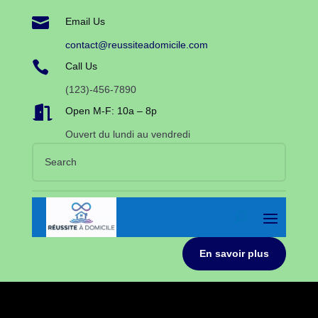

Email Us
contact@reussiteadomicile.com

Call Us
(123)-456-7890

Open M-F: 10a – 8p
Ouvert du lundi au vendredi
En savoir plus