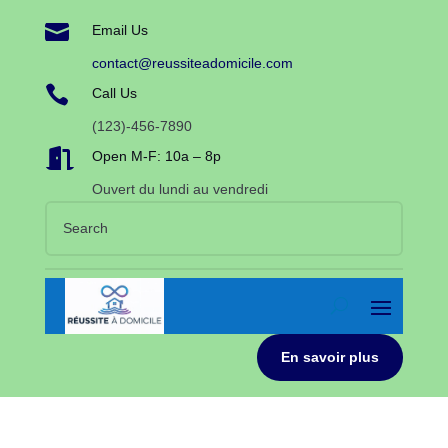

Email Us
contact@reussiteadomicile.com

Call Us
(123)-456-7890

Open M-F: 10a – 8p
Ouvert du lundi au vendredi
En savoir plus