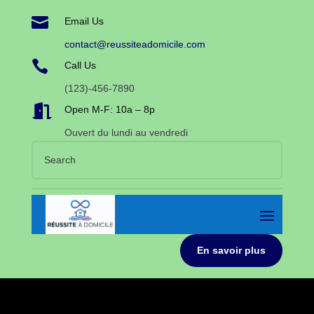

Email Us
contact@reussiteadomicile.com

Call Us
(123)-456-7890

Open M-F: 10a – 8p
Ouvert du lundi au vendredi
En savoir plus