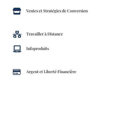

Ventes et Stratégies de Conversion

Travailler à Distance

Infoproduits

Argent et Liberté Financière