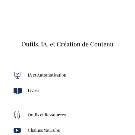
Outils, IA, et Création de Contenu

IA et Automatisation

Livres

Outils et Ressources

Chaînes YouTube