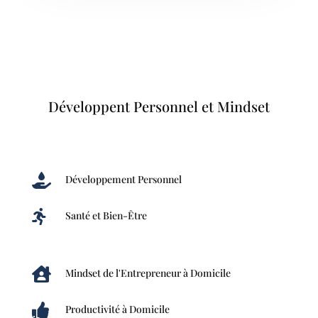
Développent Personnel et Mindset

Développement Personnel

Santé et Bien-Être

Mindset de l'Entrepreneur à Domicile

Productivité à Domicile