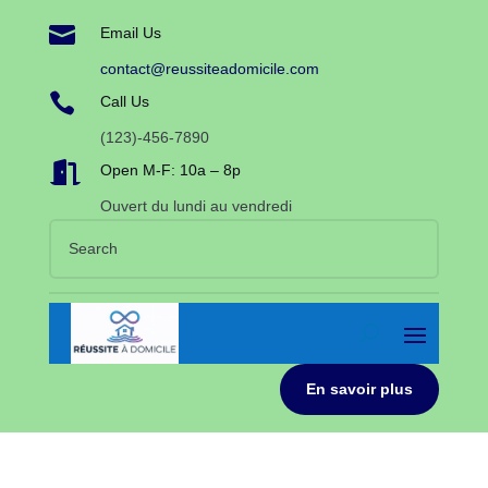

Email Us
contact@reussiteadomicile.com

Call Us
(123)-456-7890

Open M-F: 10a – 8p
Ouvert du lundi au vendredi
En savoir plus