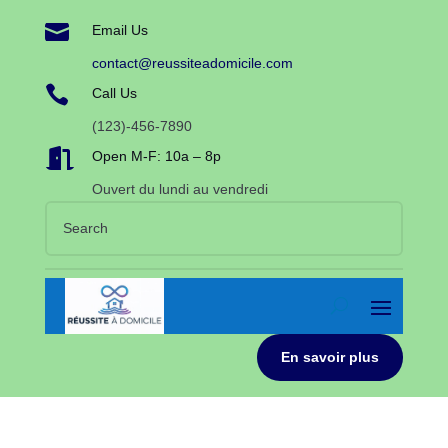

Email Us
contact@reussiteadomicile.com

Call Us
(123)-456-7890

Open M-F: 10a – 8p
Ouvert du lundi au vendredi
En savoir plus